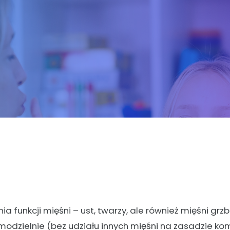
a funkcji mięśni – ust, twarzy, ale również mięśni grz
odzielnie (bez udziału innych mięśni na zasadzie ko