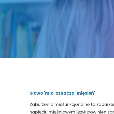
Słowo 'mio' oznacza 'mięsień'
Zaburzenia miofunkcjonalne to zaburzeni
napięciu mięśniowym język powinien sam