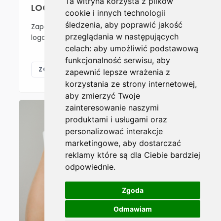
Ta witryna korzysta z plików
LOGOPEDIA
cookie i innych technologii
śledzenia, aby poprawić jakość
Zapoznaj się z zakresem usług
przeglądania w następujących
logopedycznych, które oferujemy.
celach:
aby umożliwić podstawową
funkcjonalność serwisu
,
aby
ZOBACZ WIĘCEJ
zapewnić lepsze wrażenia z
korzystania ze strony internetowej
,
aby zmierzyć Twoje
zainteresowanie naszymi
produktami i usługami oraz
personalizować interakcje
marketingowe
,
aby dostarczać
reklamy które są dla Ciebie bardziej
odpowiednie
.
Zgoda
Odmawiam