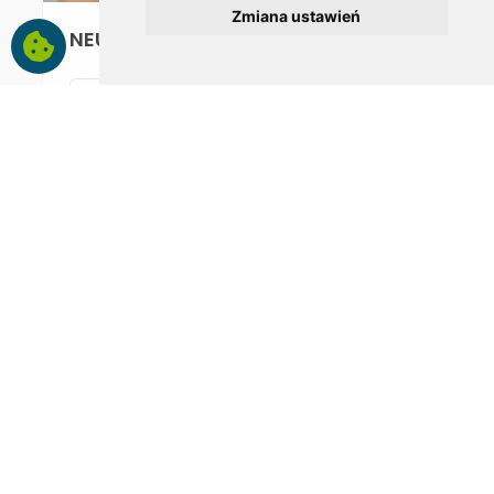
Zmiana ustawień
NEUROLOGOPEDIA
ZOBACZ WIĘCEJ
TERAPIA MIOFUNKCJONALNA