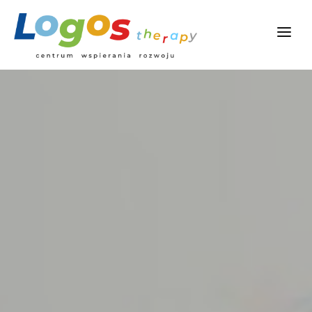
START
O NAS
OFERTA
NASZ ZESPÓŁ
CENNIK
GALERIA
KONTAKT